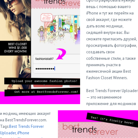
сфотографировать нужную
вещь с помощью вашего
iPhone и тут же перейти на
свой аккаунт, где можете
дать волю моднице,
сидящей внутри вас. Вы
сможете пригласить друзей,
просматривать фотографии,
создавать свои
собственные стили, а также
принимать участи в
ежемесячной акции Best
Fashion Closet Winners.
Best Trends Forever Uploader
— это незаменимое
приложение для модников
и модниц, имеющих аккаунт
на BestTrendsForever.com.
Tags:
Best Trends Forever
Uploader
,
iPhone