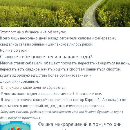
Этот пост не о бизнесе и не об услугах.
Всего лишь несколько дней назад отгремели салюты и фейерверки,
съедались салаты оливье и шампанское лилось рекой.
Но я не об этом.
Ставите себе новые цели в начале года?
Многие ставят себе цели: обещают похудеть, перестать нажираться на ночь,
перестать есть сладкое, начать ходить в спортзал, заниматься спортом,
кушать здоровую еду, стать более организованным и
дисциплинированным.
Очень часто такие цели не сбываются.
У многих новогоднего запала хватает на 2-3 недели и все.
Я недавно прочел книгу «Микрорешения» (автор Кэролайн Арнольд), где
описывается интересный подход для изменения поведения.
Хочу вам сказать, редкая книга заставляет что-то делать буквально через
день после ее прочтения.
Фишка микрорешений в том, что они