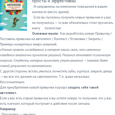
просты и эффективны.
И направлены на изменение поведения в вашем
контексте (место, время).
Если вы пытались получить новые привычки и у вас
не получилось — то вам обязательно стоит прочитать
книгу полностью
Основные мысли:
Как выработать новую Привычку /
Поставить привычка на автопилот / Контекст / Установки / Запреты /
Примеры конкретных микро-решений.
«
Ученые провели исследование, в котором нашли связь, что изменение
поведения аналогично принятию решений. Решения отнимают психическую
энергию. Студенты, которые принимали утром решения — показали более
плохой результат по математике
«.
С другой стороны: встать, умыться, почистить зубы, одеться, закрыть дверь
— мы все это делаем на «автопилоте». Т.е. даже несколько
бессознательно.
Для приобретения новой привычки хорошо
создать себе такой
автопилот
.
Если у вас есть старая привычка и вы хотите новую, то получаем, что у вас
есть «сигнал», который поступает и действие после сигнала.
Например:
Проснулись — умылись.