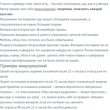
У меня к примеру тоже такое есть — быстро заглатывать еду, как и у автора.
Автор принял для себя
микрорешение
«
медленно смаковать каждый
кусочек
«.
Медленное поглощение еды ведет к большему насыщению, а
следовательно не нужны большие порции.
Интересная история про «Волшебную герань».
Одинокая женщина жила в доме в откровенно затхлой обстановке.
Мебель, обои, пол, потолок, все было обветшалое.
Подруга подарила ей красивую красную герань. Женщина поставила ее на
подоконник, и увидела, что занавески никуда не годятся. Потом поменяла
шторы, ковер, обои и так далее , купила себе новое платье и совершила
полное преобразование, что ее было потом не узнать.
Примеры микрорешений:
Запрет на праздное сидение за компом после 22-х часов (т.е когда не по
делу)
Запрет на покупки в интернете после 21 часов (мало психической энергии
для принятия осознанных решений — велика вероятность импульсных
покупок — т.е. классическое «Утро вечера мудренее» — лучше переспать с
мыслью о покупке до утра) - т.е. можно взять себе за правило «Никаких
срочных покупок вечером, если это ни билет на самолет»
Не сидеть в FB после 22-х часов без необходимости.