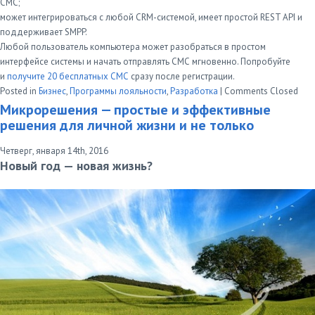
СМС;
может интегрироваться с любой CRM-системой, имеет простой REST API и
поддерживает SMPP.
Любой пользователь компьютера может разобраться в простом
интерфейсе системы и начать отправлять СМС мгновенно. Попробуйте
и
получите 20 бесплатных СМС
сразу после регистрации.
Posted in
Бизнес
,
Программы лояльности
,
Разработка
|
Comments Closed
Микрорешения — простые и эффективные
решения для личной жизни и не только
Четверг, января 14th, 2016
Новый год — новая жизнь?