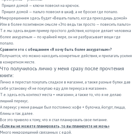
Пришел домой — ключи повесил на крючок.
Пришел домой — пальто повесил в шкаф, а не бросил где попало.
Микрорешением здесь будет «Вешать пальто, когда приходишь домой»
Или в более позитивном смысле «Это ведь так просто — повесить пальто»
Т.е. мы здесь видим пример простого действия, которое делает человека
более аккуратным — по крайней мере, он не разбрасывает вещи где
попало.
Сравните это с обещанием «Я хочу быть более аккуратным»?
Получается, что можно находить конкретные действия, и прилагать усилия
в конкретном месте.
Что получилось лично у меня сразу после прочтения
книги:
Лично я перестал покупать сладкое в магазине, а также разные булки дав
себе установку «Я не покупаю еду для перекуса в магазине».
Т.е. здесь есть контекст места = «магазин», а также то, что я не делаю
лишний перекус.
А перекус у меня раньше был постоянно: кофе + булочка, йогурт, пицца,
блины и так далее.
Все это привело к тому, что я стал планировать свое питание.
«Если вы не можете планировать, то вы планируете не мочь»
Много микрорешений связанных с едой.