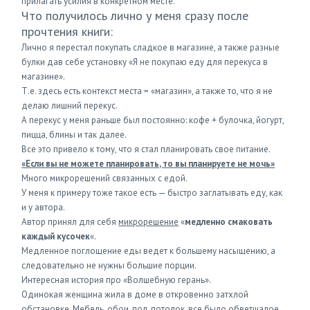
прилагать усилия в конкретном месте.
Что получилось лично у меня сразу после
прочтения книги:
Лично я перестал покупать сладкое в магазине, а также разные
булки дав себе установку «Я не покупаю еду для перекуса в
магазине».
Т.е. здесь есть контекст места = «магазин», а также то, что я не
делаю лишний перекус.
А перекус у меня раньше был постоянно: кофе + булочка, йогурт,
пицца, блины и так далее.
Все это привело к тому, что я стал планировать свое питание.
«Если вы не можете планировать, то вы планируете не мочь»
Много микрорешений связанных с едой.
У меня к примеру тоже такое есть — быстро заглатывать еду, как
и у автора.
Автор принял для себя
микрорешение
«
медленно смаковать
каждый кусочек
«.
Медленное поглощение еды ведет к большему насыщению, а
следовательно не нужны большие порции.
Интересная история про «Волшебную герань».
Одинокая женщина жила в доме в откровенно затхлой
обстановке. Мебель, обои, пол, потолок, все было обветшалое.