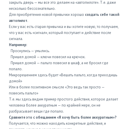
закрыть дверь — мы все это делаем на «автопилоте». Т.е. даже
несколько бессознательно.
Для приобретения новой привычки хорошо
создать себе такой
автопилот
.
Если у вас есть старая привычка и вы хотите новую, то получаем,
что у вас есть «сигнал», который поступает и действие после
сигнала.
Например:
Проснулись — умылись.
Пришел домой — ключи повесил на крючок.
Пришел домой — пальто повесил в шкаф, а не бросил где
попало.
Микрорешением здесь будет «Вешать пальто, когда приходишь
домой»
Или в более позитивном смысле «Это ведь так просто —
повесить пальто»
Т.е. мы здесь видим пример простого действия, которое делает
человека более аккуратным — по крайней мере, он не
разбрасывает вещи где попало.
Сравните это с обещанием «Я хочу быть более аккуратным»?
Получается, что можно находить конкретные действия, и