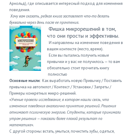
Арнольд), где описывается интересный подход для изменения
поведения.
Хочу вам сказать, редкая книга заставляет что-то делать
буквально через день после ее прочтения.
Фишка микрорешений в том,
что они просты и эффективны.
И направлены на изменение поведения в
вашем контексте (место, время).
Если вы пытались получить новые
привычки и у вас не получилось — то вам
обязательно стоит прочитать книгу
полностью
Основные мысли:
Как выработать новую Привычку / Поставить
привычка на автопилот / Контекст / Установки / Запреты /
Примеры конкретных микро-решений.
«
Ученые провели исследование, в котором нашли связь, что
изменение поведения аналогично принятию решений. Решения
отнимают психическую энергию. Студенты, которые принимали
утром решения — показали более плохой результат по
математике
«.
С другой стороны: встать, умыться, почистить зубы, одеться,