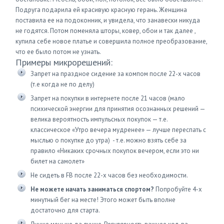
Подруга подарила ей красивую красную герань. Женщина
поставила ее на подоконник, и увидела, что занавески никуда
не годятся. Потом поменяла шторы, ковер, обои и так далее ,
купила себе новое платье и совершила полное преобразование,
что ее было потом не узнать.
Примеры микрорешений:
Запрет на праздное сидение за компом после 22-х часов
(т.е когда не по делу)
Запрет на покупки в интернете после 21 часов (мало
психической энергии для принятия осознанных решений —
велика вероятность импульсных покупок — т.е.
классическое «Утро вечера мудренее» — лучше переспать с
мыслью о покупке до утра) - т.е. можно взять себе за
правило «Никаких срочных покупок вечером, если это ни
билет на самолет»
Не сидеть в FB после 22-х часов без необходимости.
Не можете начать заниматься спортом?
Попробуйте 4-х
минутный бег на месте! Этого может быть вполне
достаточно для старта.