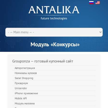
Модуль «Конкурсы»
Grouponza — готовый купонный сайт
Авторегистрация
Номиналы купонов
Social Shopping
Призариум
Unisender
iPhone приложение
Mobile API
Модуль магазина