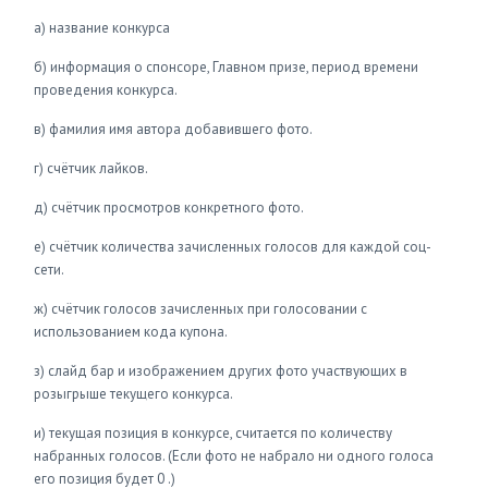
а) название конкурса
б) информация о спонсоре, Главном призе, период времени
проведения конкурса.
в) фамилия имя автора добавившего фото.
г) счётчик лайков.
д) счётчик просмотров конкретного фото.
е) счётчик количества зачисленных голосов для каждой соц-
сети.
ж) счётчик голосов зачисленных при голосовании с
использованием кода купона.
з) слайд бар и изображением других фото участвующих в
розыгрыше текущего конкурса.
и) текущая позиция в конкурсе, считается по количеству
набранных голосов. (Если фото не набрало ни одного голоса
его позиция будет 0 .)