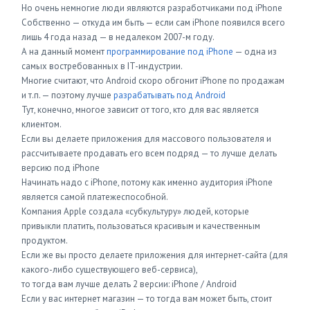
Но очень немногие люди являются разработчиками под iPhone
Собственно — откуда им быть — если сам iPhone появился всего
лишь 4 года назад — в недалеком 2007-м году.
А на данный момент
программирование под iPhone
— одна из
самых востребованных в IT-индустрии.
Многие считают, что Android скоро обгонит iPhone по продажам
и т.п. — поэтому лучше
разрабатывать под Android
Тут, конечно, многое зависит от того, кто для вас является
клиентом.
Если вы делаете приложения для массового пользователя и
рассчитываете продавать его всем подряд — то лучше делать
версию под iPhone
Начинать надо с iPhone, потому как именно аудитория iPhone
является самой платежеспособной.
Компания Apple создала «субкультуру» людей, которые
привыкли платить, пользоваться красивым и качественным
продуктом.
Если же вы просто делаете приложения для интернет-сайта (для
какого-либо существующего веб-сервиса),
то тогда вам лучше делать 2 версии: iPhone / Android
Если у вас интернет магазин — то тогда вам может быть, стоит